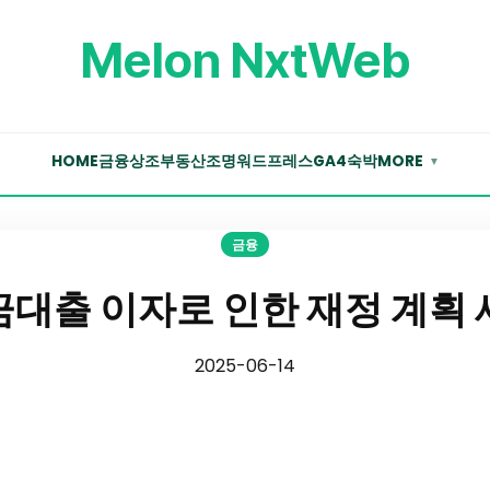
Melon NxtWeb
HOME
금융
상조
부동산
조명
워드프레스
GA4
숙박
MORE
▼
금융
대출 이자로 인한 재정 계획
2025-06-14