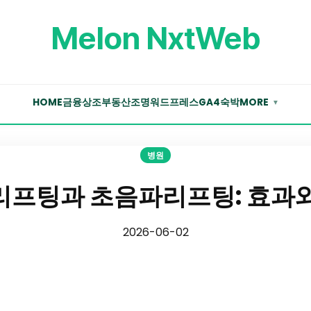
Melon NxtWeb
HOME
금융
상조
부동산
조명
워드프레스
GA4
숙박
MORE
▼
병원
프팅과 초음파리프팅: 효과
2026-06-02