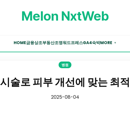
Melon NxtWeb
HOME
금융
상조
부동산
조명
워드프레스
GA4
숙박
MORE
▼
병원
시술로 피부 개선에 맞는 최적
2025-08-04