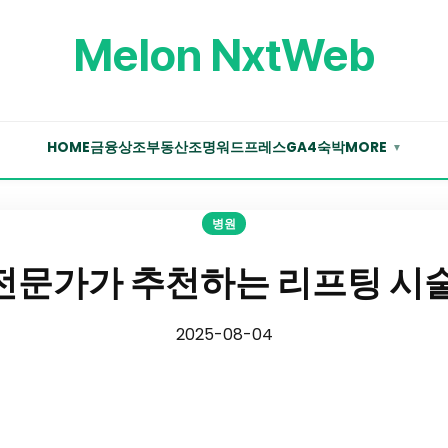
Melon NxtWeb
HOME
금융
상조
부동산
조명
워드프레스
GA4
숙박
MORE
▼
병원
전문가가 추천하는 리프팅 시술
2025-08-04