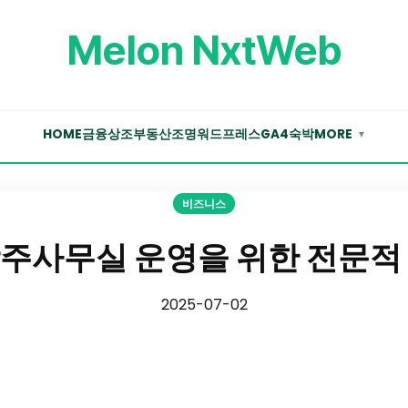
Melon NxtWeb
HOME
금융
상조
부동산
조명
워드프레스
GA4
숙박
MORE
▼
비즈니스
주사무실 운영을 위한 전문적
2025-07-02