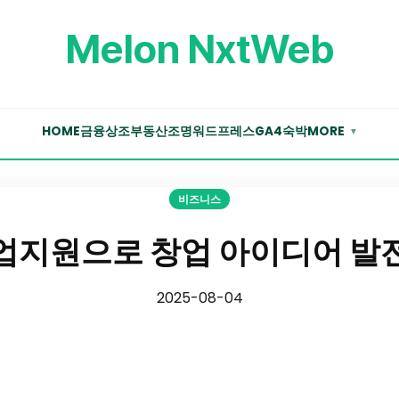
Melon NxtWeb
HOME
금융
상조
부동산
조명
워드프레스
GA4
숙박
MORE
▼
비즈니스
업지원으로 창업 아이디어 발
2025-08-04