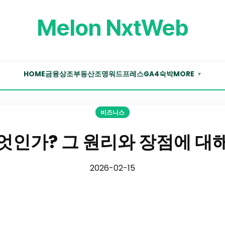
Melon NxtWeb
HOME
금융
상조
부동산
조명
워드프레스
GA4
숙박
MORE
▼
비즈니스
엇인가? 그 원리와 장점에 대
2026-02-15