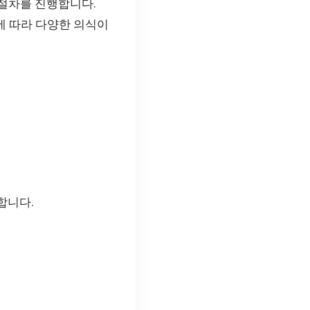
절차를 진행합니다.
에 따라 다양한 의식이
합니다.