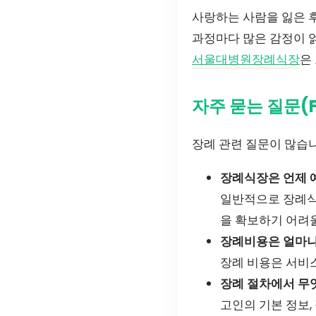
사랑하는 사람을 잃은 
과정마다 많은 감정이 
서울대병원장례식장
은
자주 묻는 질문(F
장례 관련 질문이 많습니
장례식장은 언제 
일반적으로 장례식
을 확보하기 어려울
장례비용은 얼마나
장례 비용은 서비스
장례 절차에서 무
고인의 기본 정보,