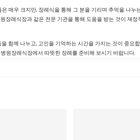
은 매우 크지만, 장례식을 통해 그 분을 기리며 추억을 나누는
원장례식장과 같은 전문 기관을 통해 도움을 받는 것이 재정
을 함께 나누고, 고인을 기억하는 시간을 가지는 것이 중요합
병원장례식장에서 따뜻한 장례를 준비해 보시기 바랍니다.