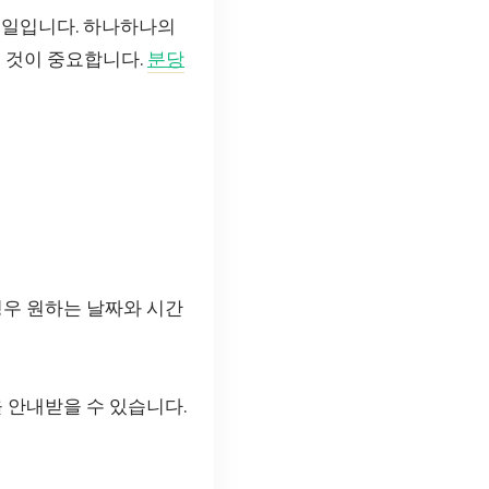
 일입니다. 하나하나의
 것이 중요합니다.
분당
경우 원하는 날짜와 시간
 안내받을 수 있습니다.