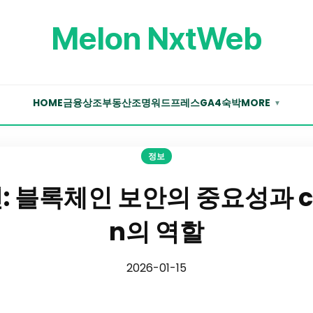
Melon NxtWeb
HOME
금융
상조
부동산
조명
워드프레스
GA4
숙박
MORE
▼
정보
인: 블록체인 보안의 중요성과 cer
n의 역할
2026-01-15