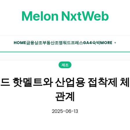
Melon NxtWeb
HOME
금융
상조
부동산
조명
워드프레스
GA4
숙박
MORE
▼
제조
드 핫멜트와 산업용 접착제 
관계
2025-06-13