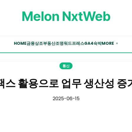
Melon NxtWeb
HOME
금융
상조
부동산
조명
워드프레스
GA4
숙박
MORE
▼
통신
스 활용으로 업무 생산성 
2025-06-15